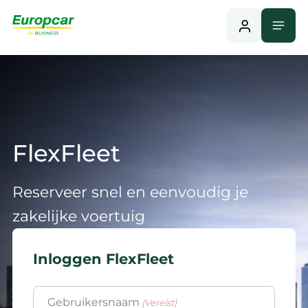
Naar
Menu
Home
hoofdinhoud
FlexFleet
Reserveer snel en eenvoudig je
zakelijke voertuig
Inloggen FlexFleet
Gebruikersnaam
(Vereist)