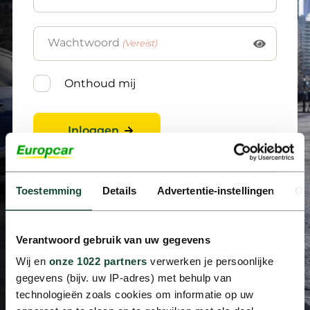
Wachtwoord
(Vereist)
Onthoud mij
Inloggen
Toestemming
Details
Advertentie-instellingen
Ov
Wachtwoord vergeten?
Account aanvragen
Verantwoord gebruik van uw gegevens
Wij en
onze 1022 partners
verwerken je persoonlijke
gegevens (bijv. uw IP-adres) met behulp van
technologieën zoals cookies om informatie op uw