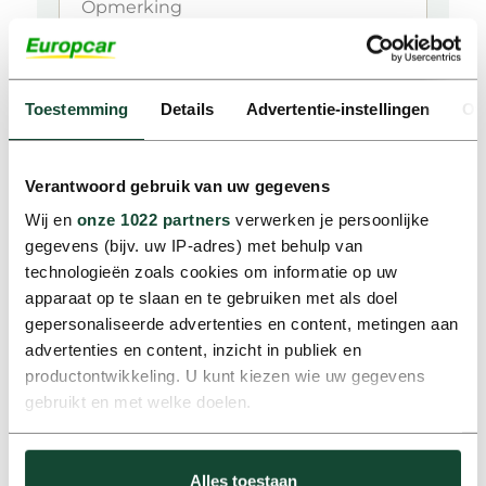
Opmerking
Toestemming
Details
Advertentie-instellingen
Ov
Afmeldgegevens
Verantwoord gebruik van uw gegevens
Betreft kenteken
*
Wij en
onze 1022 partners
verwerken je persoonlijke
gegevens (bijv. uw IP-adres) met behulp van
technologieën zoals cookies om informatie op uw
0 van 9 max. aantal karakters
apparaat op te slaan en te gebruiken met als doel
gepersonaliseerde advertenties en content, metingen aan
LET OP: Zonder kenteken kunnen we je afmelding niet
voltooien
advertenties en content, inzicht in publiek en
productontwikkeling. U kunt kiezen wie uw gegevens
Afgetankt?
*
gebruikt en met welke doelen.
Als u het toestaat, willen we ook graag:
Alles toestaan
Informatie verzamelen over uw geografische locatie,